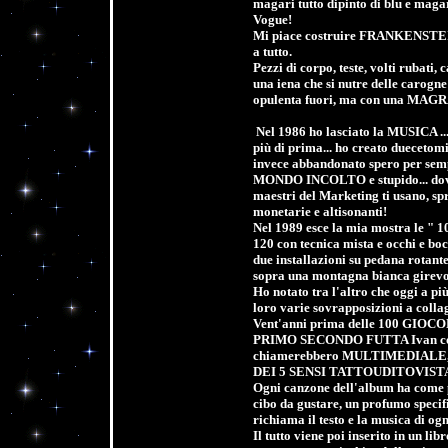
magari tutto dipinto di blu e maga
Vogue!
Mi piace costruire FRANKENSTEI
a tutto.
Pezzi di corpo, teste, volti rubati, c
una iena che si nutre delle carogne
opulenta fuori, ma con una MA
Nel 1986 ho lasciato la MUSICA .
più di prima... ho creato duecetomi
invece abbandonato spero per se
MONDO INCOLTO e stupido... dove p
maestri del Marketing ti usano, sp
monetarie e altisonanti!
Nel 1989 esce la mia mostra le "
120 con tecnica mista e occhi e b
due installazioni su pedana rotante.
sopra una montagna bianca girevole
Ho notato tra l'altro che oggi a più
loro varie sovrapposizioni a collag
Vent'anni prima delle 100 GIOCON
PRIMO SECONDO FUTTA Ivan comp
chiamerebbero MULTIMEDIALE, cio
DEI 5 SENSI TATTOUDITOVIS
Ogni canzone dell'album ha come p
cibo da gustare, un profumo speci
richiama il testo e la musica di og
Il tutto viene poi inserito in un 