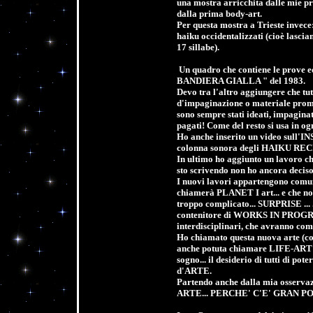
una mostra arricchita dalle mie pr
dalla prima body-art.
Per questa mostra a Trieste invec
haiku occidentalizzati (cioè lascian
17 sillabe).
Un quadro che contiene le prove ed 
BANDIERA GIALLA " del 1983.
Devo tra l'altro aggiungere che tutt
d'impaginazione o materiale promoz
sono sempre stati ideati, impagina
pagati! Come del resto si usa in ogn
Ho anche inserito un video sul
colonna sonora degli HAIKU REC
In ultimo ho aggiunto un lavoro c
sto scrivendo non ho ancora deciso i
I nuovi lavori appartengono comun
chiamerà PLANET I art... e che non
troppo complicato... SURPRISE ... 
contenitore di WORKS IN PROGRES
interdisciplinari, che avranno com
Ho chiamato questa nuova arte (co
anche potuta chiamare LIFE-ART o
sogno... il desiderio di tutti di p
d'ARTE.
Partendo anche dalla mia osserv
ARTE... PERCHE' C'E' GRAN P