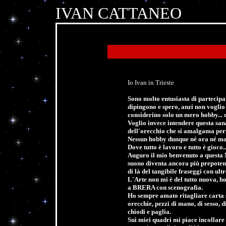
IVAN CATTANEO
Io Ivan in Trieste
Sono molto entusiasta di partecipar
dipingono e spero, anzi non voglio 
considerino solo un mero hobby... 
Voglio invece intendere questa sana
dell'orecchio che si amalgama per
Nessun hobby dunque né ora né ma
Dove tutto è lavoro e tutto è gioco..
Auguro il mio benvenuto a quest
suono diventa ancora più prepote
di là del tangibile fraseggi con ult
L'Arte non mi è del tutto nuova, 
a BRERA con scenografia.
Ho sempre amato ritagliare carta s
orecchie, pezzi di mano, di sesso, di
chiodi e paglia.
Sui miei quadri mi piace incollare di