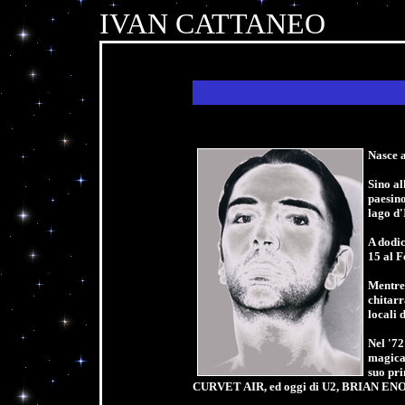
IVAN CATTANEO
Nasce 
Sino al
paesin
lago d'
A dodic
15 al F
Mentre 
chitarr
locali 
Nel '72
magica
suo pr
CURVET AIR, ed oggi di U2, BRIAN EN