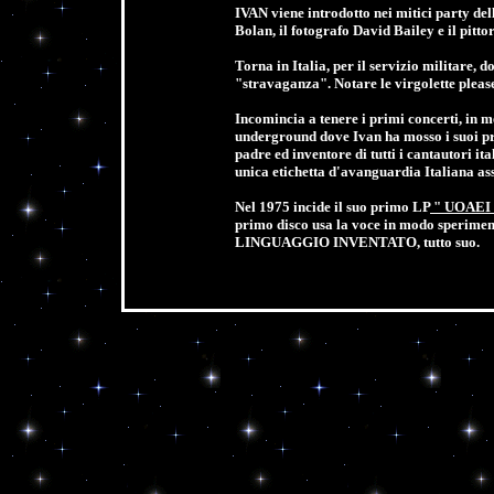
IVAN viene introdotto nei mitici party de
Bolan, il fotografo David Bailey e il pitt
Torna in Italia, per il servizio militare,
"stravaganza". Notare le virgolette pleas
Incomincia a tenere i primi concerti, in me
underground dove Ivan ha mosso i suoi pri
padre ed inventore di tutti i cantautori 
unica etichetta d'avanguardia Italiana 
Nel 1975 incide il suo primo LP
"
UOAEI
primo disco usa la voce in modo sperimen
LINGUAGGIO INVENTATO, tutto suo.