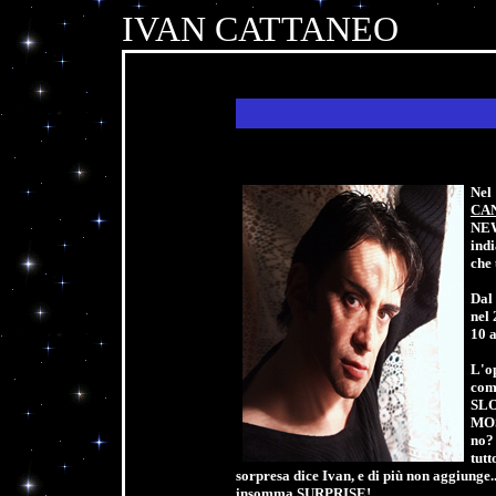
IVAN CATTANEO
Nel
CA
NEW
ind
che
Dal
nel 
10 a
L'o
com
SLO
MOS
no?
tutt
sorpresa dice Ivan, e di più non aggiunge..
insomma SURPRISE!